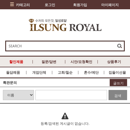
카테고리
로그인
회원가입
마이페이지
할인제품
질문/답변
시안/요청확인
상품후기
돌답례품
개업단체
고희/칠순
혼수/예단
집들이선물
특판문의
글쓰기
검색
등록/검색된 게시글이 없습니다.