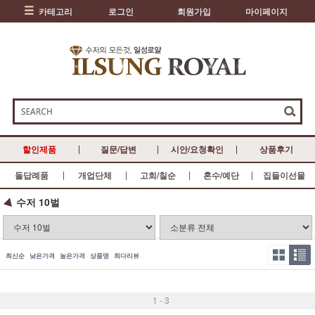
카테고리
로그인
회원가입
마이페이지
할인제품
질문/답변
시안/요청확인
상품후기
돌답례품
개업단체
고희/칠순
혼수/예단
집들이선물
수저 10벌
최신순
낮은가격
높은가격
상품명
최다리뷰
1 - 3