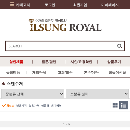
카테고리
로그인
회원가입
마이페이지
할인제품
질문/답변
시안/요청확인
상품후기
돌답례품
개업단체
고희/칠순
혼수/예단
집들이선물
스텐수저
최신순
낮은가격
높은가격
상품명
최다리뷰
1 - 6