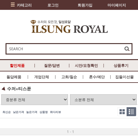
카테고리
로그인
회원가입
마이페이지
할인제품
질문/답변
시안/요청확인
상품후기
돌답례품
개업단체
고희/칠순
혼수/예단
집들이선물
수저+티스푼
최신순
낮은가격
높은가격
상품명
최다리뷰
1 - 1