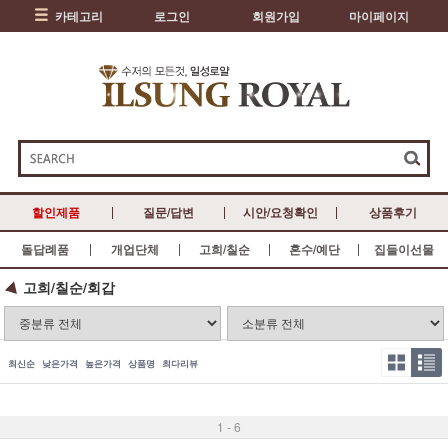
카테고리
로그인
회원가입
마이페이지
할인제품
질문/답변
시안/요청확인
상품후기
돌답례품
개업단체
고희/칠순
혼수/예단
집들이선물
고희/칠순/회갑
최신순
낮은가격
높은가격
상품명
최다리뷰
1 - 6